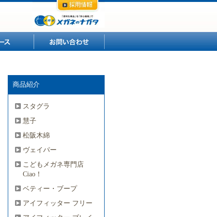
ニュース
お問い合わせ
商品紹介
スタグラ
慧子
松阪木綿
ヴェイパー
こどもメガネ専門店
Ciao！
ベティー・ブープ
アイフィッター フリー