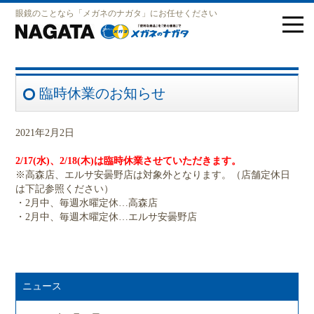
眼鏡のことなら「メガネのナガタ」にお任せください
臨時休業のお知らせ
2021年2月2日
2/17(
水
)
、
2/18(
木
)は
臨時休業させていただきます。
※高森店、エルサ安曇野店は対象外となります。（店舗定休日
は下記参照ください）
・
2
月中、毎週水曜定休
…
高森店
・
2
月中、毎週木曜定休
…
エルサ安曇野店
ニュース